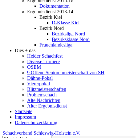
Ergebnisdienst 2015-16
Dokumentation
Ergebnisdienst 2013-14
Bezirk Kiel
D-Klasse Kiel
Bezirk Nord
Bezirksliga Nord
Bezirksklasse Nord
Frauenlandesliga
Dies + das
Heider Schachfest
Diverse Turniere
OSEM
9.Offene Seniorenmeisterschaft von SH
Dähne-Pokal
Viererpokal
Blitzmeisterschaften
Problemschach
Alte Nachrichten
Alter Ergebnisdienst
Startseite
Impressum
Datenschutzerklärung
Schachverband Schleswig-Holstein e.V.