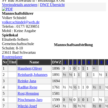
SV Bad Schwartau II - Bezirksliga A Ost
Vereinsdetails anzeigen
|
DWZ Übersicht
Mannschaftsführer
Volker Schindel
volker.schindel@web.de
Telefon : 0177/ 8239851
Mobil : Keine Angabe
Spiellokal
Elisabeth-Selbert-
Gemeinschaftsschule
Mannschaftsaufstellung
Schulstr. 8-10
23611 Bad Schwartau
Routenplaner
Nr
Titel
Name
DWZ
1
2
3
4
5
6
7
8
1
Hausherr,Oliver
1896
0
1
0
1
1
1
+
2
Reinhardt,Johannes
1891
½
½
1
1
1
1
½
1
3
Reinke,Jana
1694
4
Radßat,Rene
1761
½
½
½
1
1
0
½
1
5
Rost,Henning
1581
6
Pöschmann,Jaro
1599
0
½
0
1
0
1
1
½
-
7
Wiecki,Josef
1543
½
½
½
½
½
0