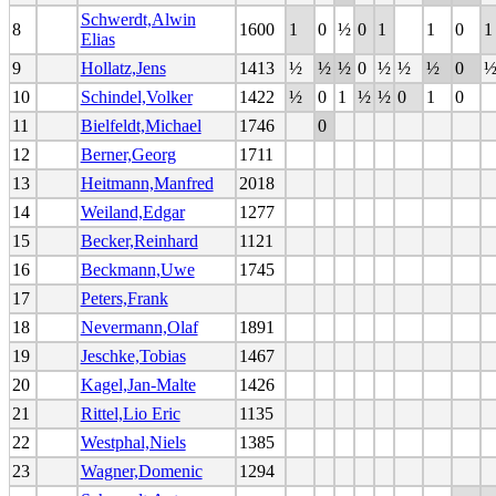
Schwerdt,Alwin
8
1600
1
0
½
0
1
1
0
1
Elias
9
Hollatz,Jens
1413
½
½
½
0
½
½
½
0
10
Schindel,Volker
1422
½
0
1
½
½
0
1
0
11
Bielfeldt,Michael
1746
0
12
Berner,Georg
1711
13
Heitmann,Manfred
2018
14
Weiland,Edgar
1277
15
Becker,Reinhard
1121
16
Beckmann,Uwe
1745
17
Peters,Frank
18
Nevermann,Olaf
1891
19
Jeschke,Tobias
1467
20
Kagel,Jan-Malte
1426
21
Rittel,Lio Eric
1135
22
Westphal,Niels
1385
23
Wagner,Domenic
1294