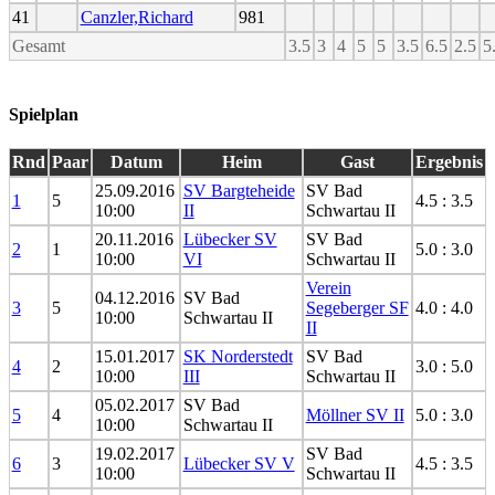
41
Canzler,Richard
981
Gesamt
3.5
3
4
5
5
3.5
6.5
2.5
5
Spielplan
Rnd
Paar
Datum
Heim
Gast
Ergebnis
25.09.2016
SV Bargteheide
SV Bad
1
5
4.5 : 3.5
10:00
II
Schwartau II
20.11.2016
Lübecker SV
SV Bad
2
1
5.0 : 3.0
10:00
VI
Schwartau II
Verein
04.12.2016
SV Bad
3
5
Segeberger SF
4.0 : 4.0
10:00
Schwartau II
II
15.01.2017
SK Norderstedt
SV Bad
4
2
3.0 : 5.0
10:00
III
Schwartau II
05.02.2017
SV Bad
5
4
Möllner SV II
5.0 : 3.0
10:00
Schwartau II
19.02.2017
SV Bad
6
3
Lübecker SV V
4.5 : 3.5
10:00
Schwartau II