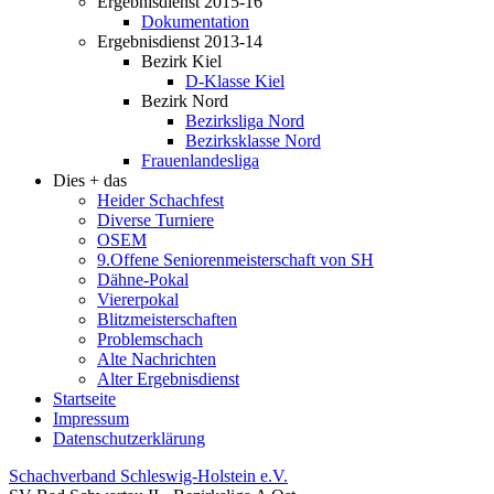
Ergebnisdienst 2015-16
Dokumentation
Ergebnisdienst 2013-14
Bezirk Kiel
D-Klasse Kiel
Bezirk Nord
Bezirksliga Nord
Bezirksklasse Nord
Frauenlandesliga
Dies + das
Heider Schachfest
Diverse Turniere
OSEM
9.Offene Seniorenmeisterschaft von SH
Dähne-Pokal
Viererpokal
Blitzmeisterschaften
Problemschach
Alte Nachrichten
Alter Ergebnisdienst
Startseite
Impressum
Datenschutzerklärung
Schachverband Schleswig-Holstein e.V.