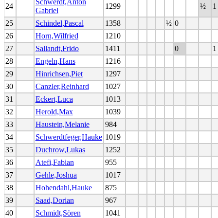
Schwerdt,Anton
24
1299
½
1
Gabriel
25
Schindel,Pascal
1358
½
0
26
Horn,Wilfried
1210
27
Sallandt,Frido
1411
0
1
28
Engeln,Hans
1216
29
Hinrichsen,Piet
1297
30
Canzler,Reinhard
1027
31
Eckert,Luca
1013
32
Herold,Max
1039
33
Haustein,Melanie
984
34
Schwerdtfeger,Hauke
1019
35
Duchrow,Lukas
1252
36
Atefi,Fabian
955
37
Gehle,Joshua
1017
38
Hohendahl,Hauke
875
39
Saad,Dorian
967
40
Schmidt,Sören
1041