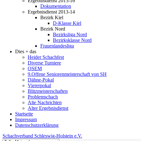
Ergebnisdienst 2015-16
Dokumentation
Ergebnisdienst 2013-14
Bezirk Kiel
D-Klasse Kiel
Bezirk Nord
Bezirksliga Nord
Bezirksklasse Nord
Frauenlandesliga
Dies + das
Heider Schachfest
Diverse Turniere
OSEM
9.Offene Seniorenmeisterschaft von SH
Dähne-Pokal
Viererpokal
Blitzmeisterschaften
Problemschach
Alte Nachrichten
Alter Ergebnisdienst
Startseite
Impressum
Datenschutzerklärung
Schachverband Schleswig-Holstein e.V.