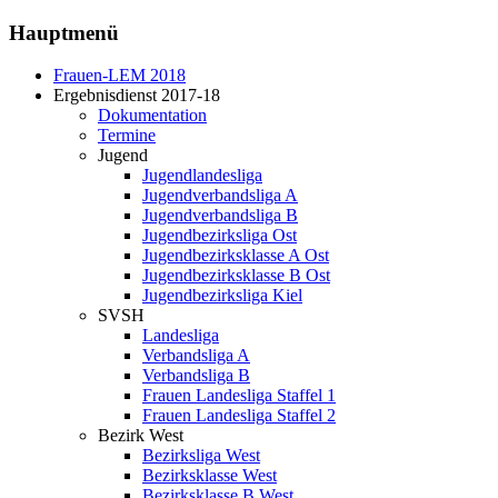
Hauptmenü
Frauen-LEM 2018
Ergebnisdienst 2017-18
Dokumentation
Termine
Jugend
Jugendlandesliga
Jugendverbandsliga A
Jugendverbandsliga B
Jugendbezirksliga Ost
Jugendbezirksklasse A Ost
Jugendbezirksklasse B Ost
Jugendbezirksliga Kiel
SVSH
Landesliga
Verbandsliga A
Verbandsliga B
Frauen Landesliga Staffel 1
Frauen Landesliga Staffel 2
Bezirk West
Bezirksliga West
Bezirksklasse West
Bezirksklasse B West