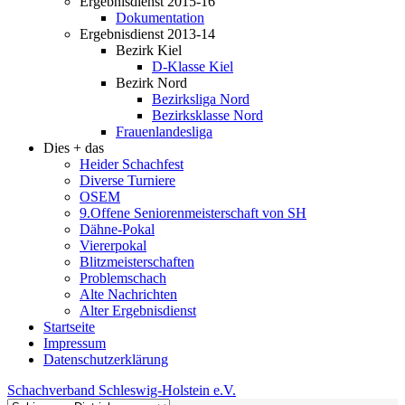
Ergebnisdienst 2015-16
Dokumentation
Ergebnisdienst 2013-14
Bezirk Kiel
D-Klasse Kiel
Bezirk Nord
Bezirksliga Nord
Bezirksklasse Nord
Frauenlandesliga
Dies + das
Heider Schachfest
Diverse Turniere
OSEM
9.Offene Seniorenmeisterschaft von SH
Dähne-Pokal
Viererpokal
Blitzmeisterschaften
Problemschach
Alte Nachrichten
Alter Ergebnisdienst
Startseite
Impressum
Datenschutzerklärung
Schachverband Schleswig-Holstein e.V.