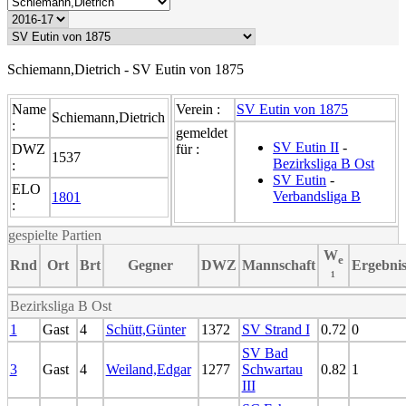
Schiemann,Dietrich - SV Eutin von 1875
Name
Verein :
SV Eutin von 1875
Schiemann,Dietrich
:
gemeldet
SV Eutin II
-
DWZ
für :
1537
Bezirksliga B Ost
:
SV Eutin
-
ELO
Verbandsliga B
1801
:
gespielte Partien
W
e
Rnd
Ort
Brt
Gegner
DWZ
Mannschaft
Ergebni
¹
Bezirksliga B Ost
1
Gast
4
Schütt,Günter
1372
SV Strand I
0.72
0
SV Bad
3
Gast
4
Weiland,Edgar
1277
Schwartau
0.82
1
III