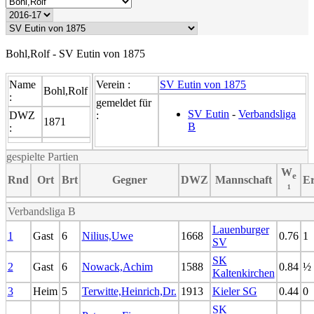
Bohl,Rolf - SV Eutin von 1875
Name
Verein :
SV Eutin von 1875
Bohl,Rolf
:
gemeldet für
SV Eutin
-
Verbandsliga
DWZ
:
1871
B
:
gespielte Partien
W
e
Rnd
Ort
Brt
Gegner
DWZ
Mannschaft
Er
¹
Verbandsliga B
Lauenburger
1
Gast
6
Nilius,Uwe
1668
0.76
1
SV
SK
2
Gast
6
Nowack,Achim
1588
0.84
½
Kaltenkirchen
3
Heim
5
Terwitte,Heinrich,Dr.
1913
Kieler SG
0.44
0
SK