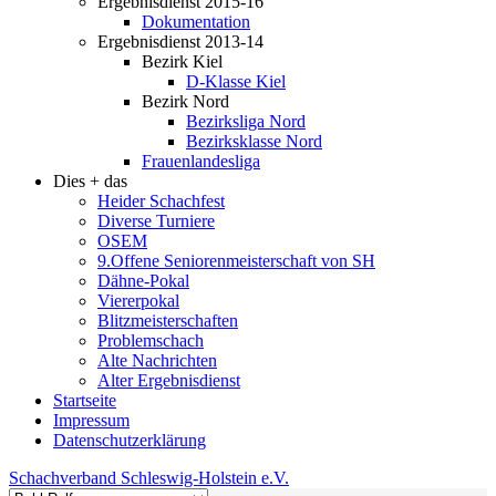
Ergebnisdienst 2015-16
Dokumentation
Ergebnisdienst 2013-14
Bezirk Kiel
D-Klasse Kiel
Bezirk Nord
Bezirksliga Nord
Bezirksklasse Nord
Frauenlandesliga
Dies + das
Heider Schachfest
Diverse Turniere
OSEM
9.Offene Seniorenmeisterschaft von SH
Dähne-Pokal
Viererpokal
Blitzmeisterschaften
Problemschach
Alte Nachrichten
Alter Ergebnisdienst
Startseite
Impressum
Datenschutzerklärung
Schachverband Schleswig-Holstein e.V.