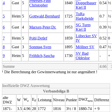
Petersen,Finn
4
Gast
5
1840
Doppelbauer
0.54
½
Christopher
Kiel II
TuRa
5
Heim
5
Gottwald,Bernhard
1725
0.7
½
Harksheide
SG Turm
6
Gast
4
Marxen,Peter,Dr.
1953
0.39
½
Kiel II
Lübecker SV
7
Heim
5
Pohl,Detlef
1859
0.52
0
IV
8
Gast
3
Sonntag,Sven
1895
Möllner SV
0.47
½
SV Bad
9
Heim
5
Fröhlich,Sascha
1730
-
+
Oldesloe
Summe
4.66
¹ Die Berechnung der Gewinnerwartung ist nur angenähert !
Inoffizielle DWZ Auswertung
Verbandsliga B
alte
W
E
DWZ
W
Leistung
Niveau
Punkte
Differenz
e
F
neu
DWZ
1871-
3.5
4.96
28
1772
1816
3½ / 8
1880-74
+ 9