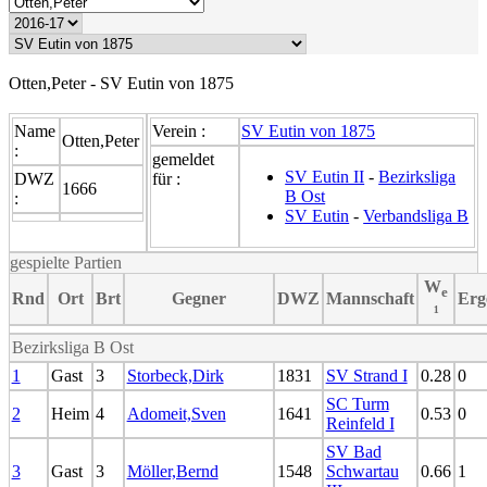
Otten,Peter - SV Eutin von 1875
Name
Verein :
SV Eutin von 1875
Otten,Peter
:
gemeldet
SV Eutin II
-
Bezirksliga
DWZ
für :
1666
B Ost
:
SV Eutin
-
Verbandsliga B
gespielte Partien
W
e
Rnd
Ort
Brt
Gegner
DWZ
Mannschaft
Erg
¹
Bezirksliga B Ost
1
Gast
3
Storbeck,Dirk
1831
SV Strand I
0.28
0
SC Turm
2
Heim
4
Adomeit,Sven
1641
0.53
0
Reinfeld I
SV Bad
3
Gast
3
Möller,Bernd
1548
Schwartau
0.66
1