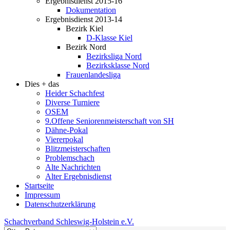
Ergebnisdienst 2015-16
Dokumentation
Ergebnisdienst 2013-14
Bezirk Kiel
D-Klasse Kiel
Bezirk Nord
Bezirksliga Nord
Bezirksklasse Nord
Frauenlandesliga
Dies + das
Heider Schachfest
Diverse Turniere
OSEM
9.Offene Seniorenmeisterschaft von SH
Dähne-Pokal
Viererpokal
Blitzmeisterschaften
Problemschach
Alte Nachrichten
Alter Ergebnisdienst
Startseite
Impressum
Datenschutzerklärung
Schachverband Schleswig-Holstein e.V.