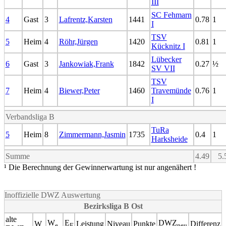
III
SC Fehmarn
4
Gast
3
Lafrentz,Karsten
1441
0.78
1
I
TSV
5
Heim
4
Röhr,Jürgen
1420
0.81
1
Kücknitz I
Lübecker
6
Gast
3
Jankowiak,Frank
1842
0.27
½
SV VII
TSV
7
Heim
4
Biewer,Peter
1460
Travemünde
0.76
1
I
Verbandsliga B
TuRa
5
Heim
8
Zimmermann,Jasmin
1735
0.4
1
Harksheide
Summe
4.49
5.
¹ Die Berechnung der Gewinnerwartung ist nur angenähert !
Inoffizielle DWZ Auswertung
Bezirksliga B Ost
alte
W
E
DWZ
W
Leistung
Niveau
Punkte
Differenz
e
F
neu