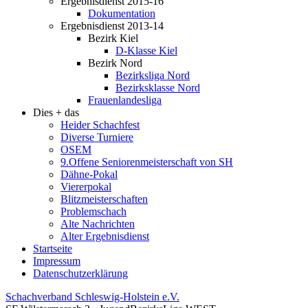
Ergebnisdienst 2015-16
Dokumentation
Ergebnisdienst 2013-14
Bezirk Kiel
D-Klasse Kiel
Bezirk Nord
Bezirksliga Nord
Bezirksklasse Nord
Frauenlandesliga
Dies + das
Heider Schachfest
Diverse Turniere
OSEM
9.Offene Seniorenmeisterschaft von SH
Dähne-Pokal
Viererpokal
Blitzmeisterschaften
Problemschach
Alte Nachrichten
Alter Ergebnisdienst
Startseite
Impressum
Datenschutzerklärung
Schachverband Schleswig-Holstein e.V.