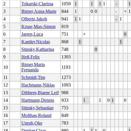
2
Tokarski,Clarissa
1059
1
1
1
1
-
1
3
Birner,Anna-Marie
844
1
0
0
-
+
1
4
Olbertz,Jakob
941
1
1
-
1
5
Kruse,Max-Simon
819
6
Jarren,Luca
751
+
0
7
Kantler,Nicolas
868
1
1
8
Stinsky,Katharina
748
0
9
Heß,Felix
1393
Birner,Maria
10
1193
Fernanda
11
Schmidt,Tim
1273
12
Hachmann,Niklas
1093
13
Dibbern,Bjarne Leif
988
14
Hartmann,Dennis
933
1
1
0
1
0
15
Stinsky,Sebastian
755
16
Molthan,Roland
849
17
Unruh,Oke
783
18
Denker,Claas
880
1
1
1
0
1