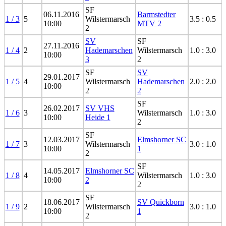
SF
06.11.2016
Barmstedter
1 / 3
5
Wilstermarsch
3.5 : 0.5
10:00
MTV 2
2
SV
SF
27.11.2016
1 / 4
2
Hademarschen
Wilstermarsch
1.0 : 3.0
10:00
3
2
SF
SV
29.01.2017
1 / 5
4
Wilstermarsch
Hademarschen
2.0 : 2.0
10:00
2
2
SF
26.02.2017
SV VHS
1 / 6
3
Wilstermarsch
1.0 : 3.0
10:00
Heide 1
2
SF
12.03.2017
Elmshorner SC
1 / 7
3
Wilstermarsch
3.0 : 1.0
10:00
1
2
SF
14.05.2017
Elmshorner SC
1 / 8
4
Wilstermarsch
1.0 : 3.0
10:00
2
2
SF
18.06.2017
SV Quickborn
1 / 9
2
Wilstermarsch
3.0 : 1.0
10:00
1
2