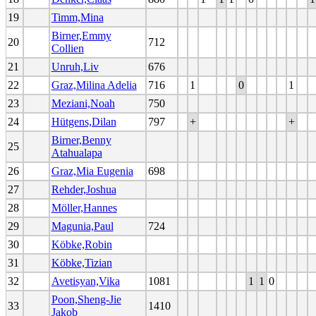
19
Timm,Mina
Birner,Emmy
20
712
Collien
21
Unruh,Liv
676
22
Graz,Milina Adelia
716
1
0
1
23
Meziani,Noah
750
24
Hütgens,Dilan
797
+
+
Birner,Benny
25
Atahualapa
26
Graz,Mia Eugenia
698
27
Rehder,Joshua
28
Möller,Hannes
29
Magunia,Paul
724
30
Köbke,Robin
31
Köbke,Tizian
32
Avetisyan,Vika
1081
1
1
0
Poon,Sheng-Jie
33
1410
Jakob