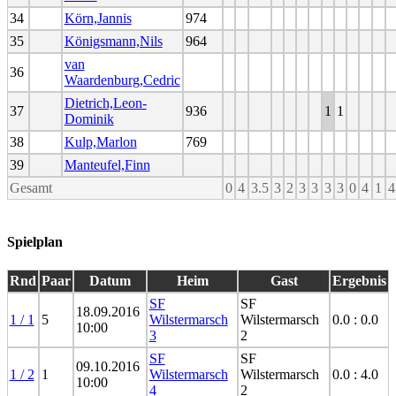
34
Körn,Jannis
974
35
Königsmann,Nils
964
van
36
Waardenburg,Cedric
Dietrich,Leon-
37
936
1
1
Dominik
38
Kulp,Marlon
769
39
Manteufel,Finn
Gesamt
0
4
3.5
3
2
3
3
3
3
0
4
1
4
Spielplan
Rnd
Paar
Datum
Heim
Gast
Ergebnis
SF
SF
18.09.2016
1 / 1
5
Wilstermarsch
Wilstermarsch
0.0 : 0.0
10:00
3
2
SF
SF
09.10.2016
1 / 2
1
Wilstermarsch
Wilstermarsch
0.0 : 4.0
10:00
4
2