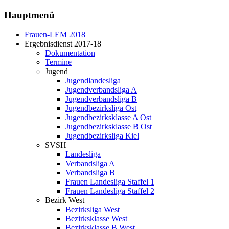
Hauptmenü
Frauen-LEM 2018
Ergebnisdienst 2017-18
Dokumentation
Termine
Jugend
Jugendlandesliga
Jugendverbandsliga A
Jugendverbandsliga B
Jugendbezirksliga Ost
Jugendbezirksklasse A Ost
Jugendbezirksklasse B Ost
Jugendbezirksliga Kiel
SVSH
Landesliga
Verbandsliga A
Verbandsliga B
Frauen Landesliga Staffel 1
Frauen Landesliga Staffel 2
Bezirk West
Bezirksliga West
Bezirksklasse West
Bezirksklasse B West