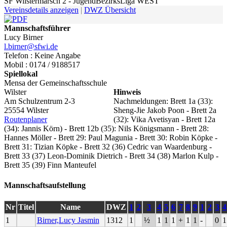
SF Wilstermarsch 2 - JugendBezirksLiga WEST
Vereinsdetails anzeigen
|
DWZ Übersicht
Mannschaftsführer
Lucy Birner
l.birner@sfwi.de
Telefon : Keine Angabe
Mobil : 0174 / 9188517
Spiellokal
Mensa der Gemeinschaftsschule
Wilster
Hinweis
Am Schulzentrum 2-3
Nachmeldungen: Brett 1a (33):
25554 Wilster
Sheng-Jie Jakob Poon - Brett 2a
Routenplaner
(32): Vika Avetisyan - Brett 12a
(34): Jannis Körn) - Brett 12b (35): Nils Königsmann - Brett 28:
Hannes Möller - Brett 29: Paul Magunia - Brett 30: Robin Köpke -
Brett 31: Tizian Köpke - Brett 32 (36) Cedric van Waardenburg -
Brett 33 (37) Leon-Dominik Dietrich - Brett 34 (38) Marlon Kulp -
Brett 35 (39) Finn Manteufel
Mannschaftsaufstellung
Nr
Titel
Name
DWZ
1
2
3
4
5
6
7
8
9
1
2
3
4
1
Birner,Lucy Jasmin
1312
1
½
1
1
1
+
1
1
-
0
1