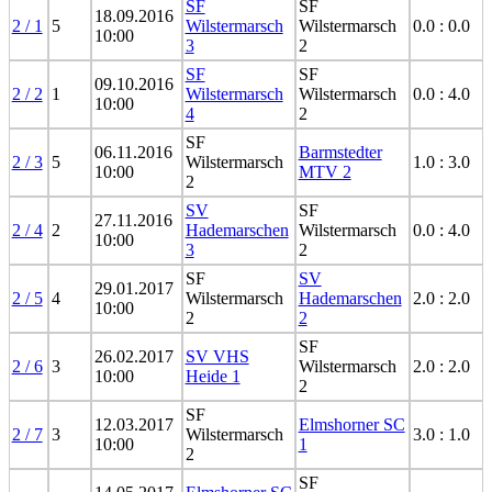
SF
SF
18.09.2016
2 / 1
5
Wilstermarsch
Wilstermarsch
0.0 : 0.0
10:00
3
2
SF
SF
09.10.2016
2 / 2
1
Wilstermarsch
Wilstermarsch
0.0 : 4.0
10:00
4
2
SF
06.11.2016
Barmstedter
2 / 3
5
Wilstermarsch
1.0 : 3.0
10:00
MTV 2
2
SV
SF
27.11.2016
2 / 4
2
Hademarschen
Wilstermarsch
0.0 : 4.0
10:00
3
2
SF
SV
29.01.2017
2 / 5
4
Wilstermarsch
Hademarschen
2.0 : 2.0
10:00
2
2
SF
26.02.2017
SV VHS
2 / 6
3
Wilstermarsch
2.0 : 2.0
10:00
Heide 1
2
SF
12.03.2017
Elmshorner SC
2 / 7
3
Wilstermarsch
3.0 : 1.0
10:00
1
2
SF