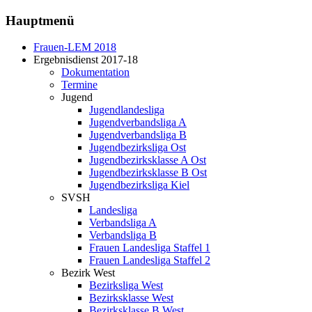
Hauptmenü
Frauen-LEM 2018
Ergebnisdienst 2017-18
Dokumentation
Termine
Jugend
Jugendlandesliga
Jugendverbandsliga A
Jugendverbandsliga B
Jugendbezirksliga Ost
Jugendbezirksklasse A Ost
Jugendbezirksklasse B Ost
Jugendbezirksliga Kiel
SVSH
Landesliga
Verbandsliga A
Verbandsliga B
Frauen Landesliga Staffel 1
Frauen Landesliga Staffel 2
Bezirk West
Bezirksliga West
Bezirksklasse West
Bezirksklasse B West