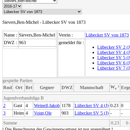
Sievers,Ben-Michel - Lübecker SV von 1873
Name :
Sievers,Ben-Michel
Verein :
Lübecker SV von 1873
DWZ :
963
gemeldet für :
Lübecker SV 2 (J
Lübecker SV 4 (J
Lübecker SV 5 (J
Lübecker SV 6 (J
Lübecker SV 7 (J
gespielte Partien
W
¹
Rnd
Ort
Brt
Gegner
DWZ
Mannschaft
Erge
e
Jugendverbandsliga B
2
Gast
4
Weinell,Jakob
1178
Lübecker SV 4 (J)
0.23
0
3
Heim
4
Voigt,Ole
903
Lübecker SV 5 (J)
-
-
Summe
0.23
0 
¹ Die Berechnung der Gewinnerwartung ist nur angenähert !