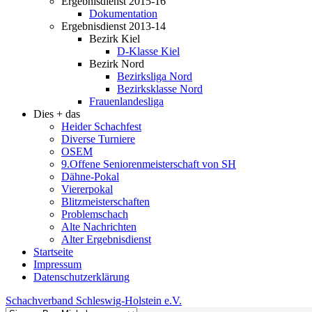
Ergebnisdienst 2015-16
Dokumentation
Ergebnisdienst 2013-14
Bezirk Kiel
D-Klasse Kiel
Bezirk Nord
Bezirksliga Nord
Bezirksklasse Nord
Frauenlandesliga
Dies + das
Heider Schachfest
Diverse Turniere
OSEM
9.Offene Seniorenmeisterschaft von SH
Dähne-Pokal
Viererpokal
Blitzmeisterschaften
Problemschach
Alte Nachrichten
Alter Ergebnisdienst
Startseite
Impressum
Datenschutzerklärung
Schachverband Schleswig-Holstein e.V.