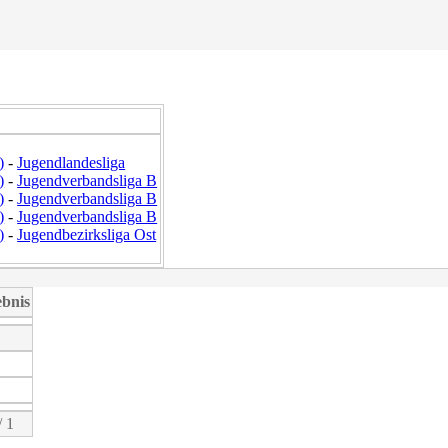
)
-
Jugendlandesliga
)
-
Jugendverbandsliga B
)
-
Jugendverbandsliga B
)
-
Jugendverbandsliga B
)
-
Jugendbezirksliga Ost
bnis
/ 1