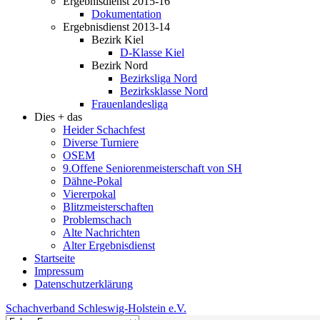
Ergebnisdienst 2015-16
Dokumentation
Ergebnisdienst 2013-14
Bezirk Kiel
D-Klasse Kiel
Bezirk Nord
Bezirksliga Nord
Bezirksklasse Nord
Frauenlandesliga
Dies + das
Heider Schachfest
Diverse Turniere
OSEM
9.Offene Seniorenmeisterschaft von SH
Dähne-Pokal
Viererpokal
Blitzmeisterschaften
Problemschach
Alte Nachrichten
Alter Ergebnisdienst
Startseite
Impressum
Datenschutzerklärung
Schachverband Schleswig-Holstein e.V.