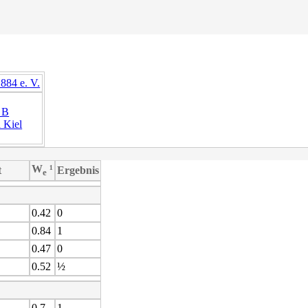
884 e. V.
 B
a Kiel
W
¹
t
Ergebnis
e
0.42
0
0.84
1
0.47
0
0.52
½
0.7
1