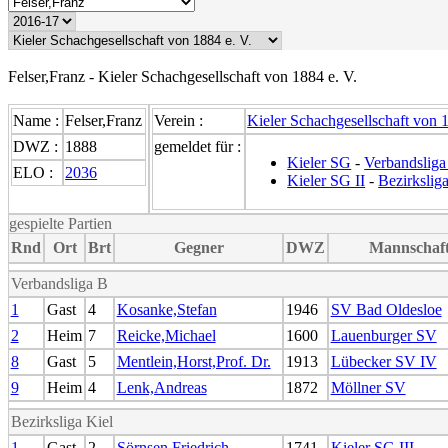
Felser,Franz - Kieler Schachgesellschaft von 1884 e. V.
Name :
Felser,Franz
Verein :
Kieler Schachgesellschaft von 1
DWZ :
1888
gemeldet für :
Kieler SG
-
Verbandsliga
ELO :
2036
Kieler SG II
-
Bezirkslig
gespielte Partien
Rnd
Ort
Brt
Gegner
DWZ
Mannschaf
Verbandsliga B
1
Gast
4
Kosanke,Stefan
1946
SV Bad Oldesloe
2
Heim
7
Reicke,Michael
1600
Lauenburger SV
8
Gast
5
Mentlein,Horst,Prof. Dr.
1913
Lübecker SV IV
9
Heim
4
Lenk,Andreas
1872
Möllner SV
Bezirksliga Kiel
1
Gast
2
Sörnsen,Friedrich
1741
Kieler SG III