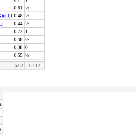
I
0.61
½
el III
0.48
½
 I
0.44
½
I
0.73
1
0.48
½
0.38
0
0.55
½
6.62
6 / 12
z
z