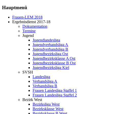
Hauptmenü
Frauen-LEM 2018
Ergebnisdienst 2017-18
Dokumentation
Termine
Jugend
Jugendlandesliga
Jugendverbandsliga A
Jugendverbandsliga B
Jugendbezirksliga Ost
Jugendbezirksklasse A Ost
Jugendbezirksklasse B Ost
Jugendbezirksliga Kiel
SVSH
Landesliga
Verbandsliga A
Verbandsliga B
Frauen Landesliga Staffel 1
Frauen Landesliga Staffel 2
Bezirk West
Bezirksliga West
Bezirksklasse West
Bezirksklasse B West