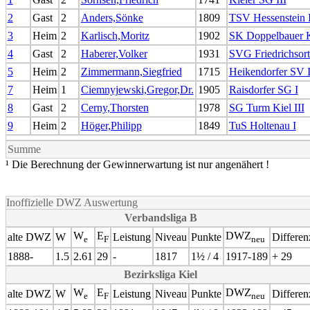
2
Gast
2
Anders,Sönke
1809
TSV Hessenstein 
3
Heim
2
Karlisch,Moritz
1902
SK Doppelbauer Ki
4
Gast
2
Haberer,Volker
1931
SVG Friedrichsort
5
Heim
2
Zimmermann,Siegfried
1715
Heikendorfer SV 
7
Heim
1
Ciemnyjewski,Gregor,Dr.
1905
Raisdorfer SG I
8
Gast
2
Cerny,Thorsten
1978
SG Turm Kiel III
9
Heim
2
Höger,Philipp
1849
TuS Holtenau I
Summe
¹ Die Berechnung der Gewinnerwartung ist nur angenähert !
Inoffizielle DWZ Auswertung
Verbandsliga B
W
E
DWZ
alte DWZ
W
Leistung
Niveau
Punkte
Differen
e
F
neu
1888-
1.5
2.61
29
-
1817
1½ / 4
1917-189
+ 29
Bezirksliga Kiel
W
E
DWZ
alte DWZ
W
Leistung
Niveau
Punkte
Differen
e
F
neu