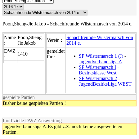
Poon,Sheng-Jie Jakob - Schachfreunde Wilstermarsch von 2014 e.
Name
Poon,Sheng-
Schachfreunde Wilstermarsch von
Verein :
:
Jie Jakob
2014 e.
DWZ
gemeldet
1410
SF Wilstermarsch 1 (J)
-
:
für :
Jugendverbandsliga A
SF Wilstermarsch I
-
Bezirksklasse West
SF Wilstermarsch 2
-
JugendBezirksLiga WEST
gespielte Partien
Bisher keine gespielten Partien !
Inoffizielle DWZ Auswertung
Jugendverbandsliga A-Es gibt z.Z. noch keine ausgewerteten
Partien.