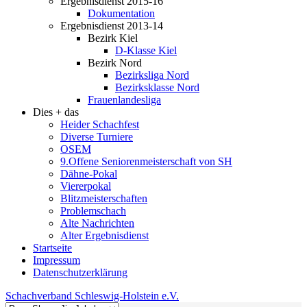
Ergebnisdienst 2015-16
Dokumentation
Ergebnisdienst 2013-14
Bezirk Kiel
D-Klasse Kiel
Bezirk Nord
Bezirksliga Nord
Bezirksklasse Nord
Frauenlandesliga
Dies + das
Heider Schachfest
Diverse Turniere
OSEM
9.Offene Seniorenmeisterschaft von SH
Dähne-Pokal
Viererpokal
Blitzmeisterschaften
Problemschach
Alte Nachrichten
Alter Ergebnisdienst
Startseite
Impressum
Datenschutzerklärung
Schachverband Schleswig-Holstein e.V.