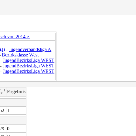
sch von 2014 e.
(J)
-
Jugendverbandsliga A
-
Bezirksklasse West
-
JugendBezirksLiga WEST
-
JugendBezirksLiga WEST
-
JugendBezirksLiga WEST
W
¹
Ergebnis
e
52
1
29
0