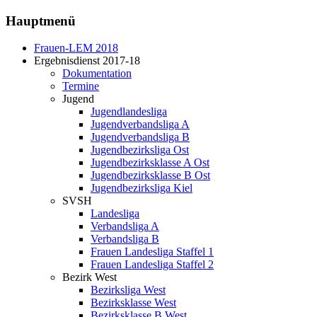
Hauptmenü
Frauen-LEM 2018
Ergebnisdienst 2017-18
Dokumentation
Termine
Jugend
Jugendlandesliga
Jugendverbandsliga A
Jugendverbandsliga B
Jugendbezirksliga Ost
Jugendbezirksklasse A Ost
Jugendbezirksklasse B Ost
Jugendbezirksliga Kiel
SVSH
Landesliga
Verbandsliga A
Verbandsliga B
Frauen Landesliga Staffel 1
Frauen Landesliga Staffel 2
Bezirk West
Bezirksliga West
Bezirksklasse West
Bezirksklasse B West