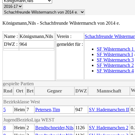
Königsmann,Nils - Schachfreunde Wilstermarsch von 2014 e.
Name :
Königsmann,Nils
Verein :
Schachfreunde Wilstermar
DWZ :
964
gemeldet für :
SF Wilstermarsch 1 
SF Wilstermarsch I
SF Wilstermarsch 3
SF Wilstermarsch 2
SF Wilstermarsch 4
gespielte Partien
Rnd
Ort
Brt
Gegner
DWZ
Mannschaft
Bezirksklasse West
5
Heim
7
Petersen,Tim
947
SV Hademarschen II
0.
JugendBezirksLiga WEST
8
Heim
2
Bendtschneider,Nils
1126
SV Hademarschen 2
0.