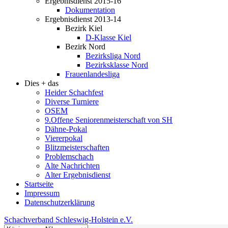
Ergebnisdienst 2015-16
Dokumentation
Ergebnisdienst 2013-14
Bezirk Kiel
D-Klasse Kiel
Bezirk Nord
Bezirksliga Nord
Bezirksklasse Nord
Frauenlandesliga
Dies + das
Heider Schachfest
Diverse Turniere
OSEM
9.Offene Seniorenmeisterschaft von SH
Dähne-Pokal
Viererpokal
Blitzmeisterschaften
Problemschach
Alte Nachrichten
Alter Ergebnisdienst
Startseite
Impressum
Datenschutzerklärung
Schachverband Schleswig-Holstein e.V.