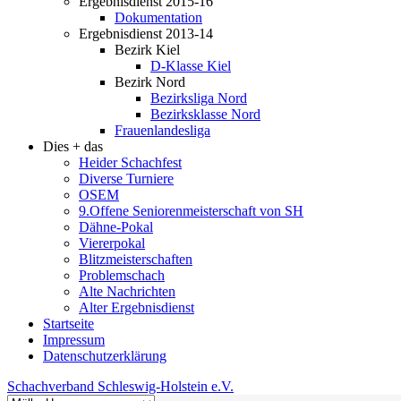
Ergebnisdienst 2015-16
Dokumentation
Ergebnisdienst 2013-14
Bezirk Kiel
D-Klasse Kiel
Bezirk Nord
Bezirksliga Nord
Bezirksklasse Nord
Frauenlandesliga
Dies + das
Heider Schachfest
Diverse Turniere
OSEM
9.Offene Seniorenmeisterschaft von SH
Dähne-Pokal
Viererpokal
Blitzmeisterschaften
Problemschach
Alte Nachrichten
Alter Ergebnisdienst
Startseite
Impressum
Datenschutzerklärung
Schachverband Schleswig-Holstein e.V.