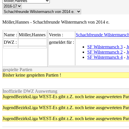
Möller,Hannes - Schachfreunde Wilstermarsch von 2014 e.
Name :
Möller,Hannes
Verein :
Schachfreunde Wilstermarsch
DWZ :
gemeldet für :
SF Wilstermarsch 3
-
J
SF Wilstermarsch 2
-
J
SF Wilstermarsch 4
-
J
gespielte Partien
Bisher keine gespielten Partien !
Inoffizielle DWZ Auswertung
JugendBezirksLiga WEST-Es gibt z.Z. noch keine ausgewerteten Part
JugendBezirksLiga WEST-Es gibt z.Z. noch keine ausgewerteten Part
JugendBezirksLiga WEST-Es gibt z.Z. noch keine ausgewerteten Part