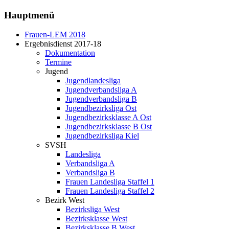
Hauptmenü
Frauen-LEM 2018
Ergebnisdienst 2017-18
Dokumentation
Termine
Jugend
Jugendlandesliga
Jugendverbandsliga A
Jugendverbandsliga B
Jugendbezirksliga Ost
Jugendbezirksklasse A Ost
Jugendbezirksklasse B Ost
Jugendbezirksliga Kiel
SVSH
Landesliga
Verbandsliga A
Verbandsliga B
Frauen Landesliga Staffel 1
Frauen Landesliga Staffel 2
Bezirk West
Bezirksliga West
Bezirksklasse West
Bezirksklasse B West