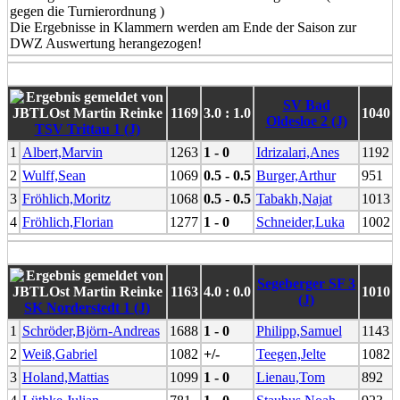
gegen die Turnierordnung )
Die Ergebnisse in Klammern werden am Ende der Saison zur
DWZ Auswertung herangezogen!
SV Bad
1169
3.0 : 1.0
1040
Oldesloe 2 (J)
TSV Trittau 1 (J)
1
Albert,Marvin
1263
1 - 0
Idrizalari,Anes
1192
2
Wulff,Sean
1069
0.5 - 0.5
Burger,Arthur
951
3
Fröhlich,Moritz
1068
0.5 - 0.5
Tabakh,Najat
1013
4
Fröhlich,Florian
1277
1 - 0
Schneider,Luka
1002
Segeberger SF 3
1163
4.0 : 0.0
1010
(J)
SK Norderstedt 1 (J)
1
Schröder,Björn-Andreas
1688
1 - 0
Philipp,Samuel
1143
2
Weiß,Gabriel
1082
+/-
Teegen,Jelte
1082
3
Holand,Mattias
1099
1 - 0
Lienau,Tom
892