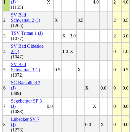
1
(J)
X
4.0
2
4.0
(1155)
SV Bad
2
Schwartau 2 (J)
X
3.5
2
3.5
(1265)
TSV Trittau 1 (J)
3
X
3.0
2
3.0
(1077)
SV Bad Oldesloe
4
2 (J)
1.0
X
0
1.0
(1047)
SV Bad
5
Schwartau 3 (J)
0.5
X
0
0.5
(1072)
SC Barsbüttel 2
6
(J)
X
0.0
0
0.0
(889)
Segeberger SF 3
7
(J)
0.0
X
0
0.0
(1088)
Lübecker SV 7
8
(J)
0.0
X
0
0.0
(1273)