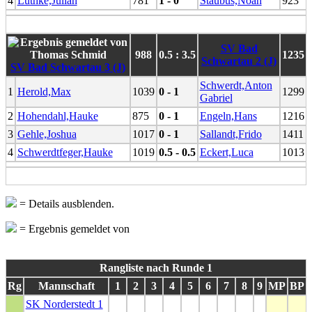
4
Lüthke,Julian
781
1 - 0
Staubus,Noah
923
SV Bad
988
0.5 : 3.5
1235
Schwartau 2 (J)
SV Bad Schwartau 3 (J)
Schwerdt,Anton
1
Herold,Max
1039
0 - 1
1299
Gabriel
2
Hohendahl,Hauke
875
0 - 1
Engeln,Hans
1216
3
Gehle,Joshua
1017
0 - 1
Sallandt,Frido
1411
4
Schwerdtfeger,Hauke
1019
0.5 - 0.5
Eckert,Luca
1013
= Details ausblenden.
= Ergebnis gemeldet von
Rangliste nach Runde 1
Rg
Mannschaft
1
2
3
4
5
6
7
8
9
MP
BP
SK Norderstedt 1