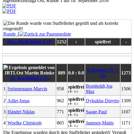
Jugendbezirksliga Ost, Runde 1 am 18. September 2016
Runde 1
Tura Harksheide 3 (J)
1252
:
spielfrei
-
Lübecker SV 7
889
0.0 : 0.0
1273
(J)
SC Barsbüttel 2 (J)
Bornholdt,Joa
spielfrei
1
Spönnemann,Marvin
958
1506
Max
( 0 - 1 )
spielfrei
2
Adler,Jonas
962
Dykukha,Dmytro
1309
( 0 - 1 )
spielfrei
3
Händel,Niklas
771
Saage,Paul
1107
( 0 - 1 )
spielfrei
4
Woelke,Christoph
865
Jannsen,Mattis
1171
( 0 - 1 )
Die Ergebnisse wurden durch den Staffelleiter geändert!( Verstoß