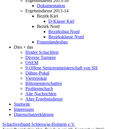
Ergebnisdienst 2015-16
Dokumentation
Ergebnisdienst 2013-14
Bezirk Kiel
D-Klasse Kiel
Bezirk Nord
Bezirksliga Nord
Bezirksklasse Nord
Frauenlandesliga
Dies + das
Heider Schachfest
Diverse Turniere
OSEM
9.Offene Seniorenmeisterschaft von SH
Dähne-Pokal
Viererpokal
Blitzmeisterschaften
Problemschach
Alte Nachrichten
Alter Ergebnisdienst
Startseite
Impressum
Datenschutzerklärung
Schachverband Schleswig-Holstein e.V.