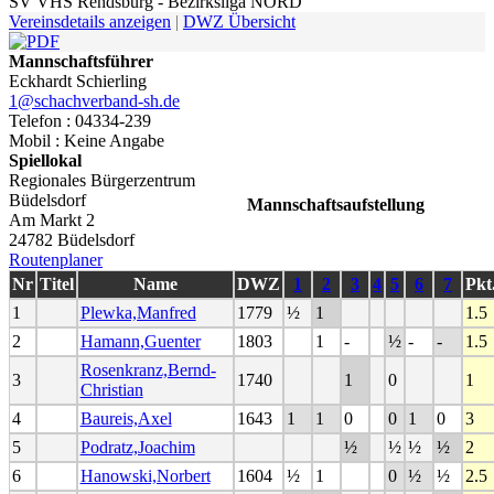
SV VHS Rendsburg - Bezirksliga NORD
Vereinsdetails anzeigen
|
DWZ Übersicht
Mannschaftsführer
Eckhardt Schierling
1@schachverband-sh.de
Telefon : 04334-239
Mobil : Keine Angabe
Spiellokal
Regionales Bürgerzentrum
Büdelsdorf
Mannschaftsaufstellung
Am Markt 2
24782 Büdelsdorf
Routenplaner
Nr
Titel
Name
DWZ
1
2
3
4
5
6
7
Pkt
1
Plewka,Manfred
1779
½
1
1.5
2
Hamann,Guenter
1803
1
-
½
-
-
1.5
Rosenkranz,Bernd-
3
1740
1
0
1
Christian
4
Baureis,Axel
1643
1
1
0
0
1
0
3
5
Podratz,Joachim
½
½
½
½
2
6
Hanowski,Norbert
1604
½
1
0
½
½
2.5