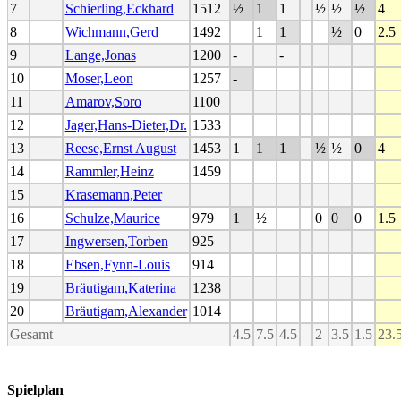
7
Schierling,Eckhard
1512
½
1
1
½
½
½
4
8
Wichmann,Gerd
1492
1
1
½
0
2.5
9
Lange,Jonas
1200
-
-
10
Moser,Leon
1257
-
11
Amarov,Soro
1100
12
Jager,Hans-Dieter,Dr.
1533
13
Reese,Ernst August
1453
1
1
1
½
½
0
4
14
Rammler,Heinz
1459
15
Krasemann,Peter
16
Schulze,Maurice
979
1
½
0
0
0
1.5
17
Ingwersen,Torben
925
18
Ebsen,Fynn-Louis
914
19
Bräutigam,Katerina
1238
20
Bräutigam,Alexander
1014
Gesamt
4.5
7.5
4.5
2
3.5
1.5
23.
Spielplan