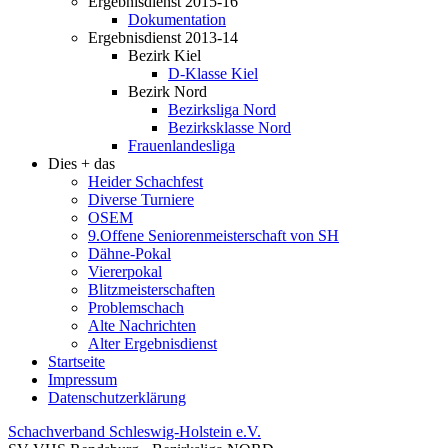
Ergebnisdienst 2015-16
Dokumentation
Ergebnisdienst 2013-14
Bezirk Kiel
D-Klasse Kiel
Bezirk Nord
Bezirksliga Nord
Bezirksklasse Nord
Frauenlandesliga
Dies + das
Heider Schachfest
Diverse Turniere
OSEM
9.Offene Seniorenmeisterschaft von SH
Dähne-Pokal
Viererpokal
Blitzmeisterschaften
Problemschach
Alte Nachrichten
Alter Ergebnisdienst
Startseite
Impressum
Datenschutzerklärung
Schachverband Schleswig-Holstein e.V.