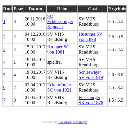
Rnd
Paar
Datum
Heim
Gast
Ergebnis
SC
20.11.2016
SV VHS
1
3
Schleispringer
3.5 : 4.5
10:00
Rendsburg
Kappeln
04.12.2016
SV VHS
Husumer SV
2
2
7.5 : 0.5
10:00
Rendsburg
von 1898
15.01.2017
Kropper SC
SV VHS
3
4
3.5 : 4.5
10:00
von 1981
Rendsburg
19.02.2017
SV VHS
4
1
spielfrei
10:00
Rendsburg
19.03.2017
SV VHS
Schleswiger
5
4
2.0 : 6.0
10:00
Rendsburg
SV von 1919
02.04.2017
Eckernförder
SV VHS
6
2
4.5 : 3.5
10:00
SC von 1921
Rendsburg
07.05.2017
SV VHS
Flensburger
7
3
1.5 : 6.5
10:00
Rendsburg
SK von 1876
Powered by
ChessLeagueManager