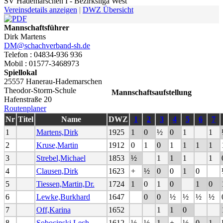
SV Hademarschen I - Bezirksliga West
Vereinsdetails anzeigen
|
DWZ Übersicht
Mannschaftsführer
Dirk Martens
DM@schachverband-sh.de
Telefon : 04834-936 936
Mobil : 01577-3468973
Spiellokal
25557 Hanerau-Hademarschen
Theodor-Storm-Schule
Mannschaftsaufstellung
Hafenstraße 20
Routenplaner
Nr
Titel
Name
DWZ
1
2
3
4
5
6
7
1
Martens,Dirk
1925
1
0
½
0
1
1
2
Kruse,Martin
1912
0
1
0
1
1
1
1
3
Strebel,Michael
1853
½
1
1
1
1
4
Clausen,Dirk
1623
+
½
0
0
1
0
5
Tiessen,Martin,Dr.
1724
1
0
1
0
1
0
6
Lewke,Burkhard
1647
0
0
½
½
½
½
7
Off,Karina
1652
1
1
0
8
Sobocinski,Lech
1612
½
½
1
+
½
0
1