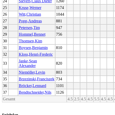
24
Sievers,Claus Dieter
1260
25
Kruse,Werner
1174
26
Witt,Christian
1044
27
Popp,Andreas
881
28
Petersen,Tim
947
29
Hommel,Bennet
756
30
Thomsen,Kim
31
Boysen,Benjamin
810
32
Kloss,Henri-Frederic
Janke,Sean
33
820
Alexander
34
Niemöller,Levin
803
35
Brzezinski,Franciszek
734
36
Bröcker,Lennard
1101
37
Bendtschneider,Nils
1126
Gesamt
4.5
2.5
4.5
4.5
5.5
4.5
4.5
Spielplan