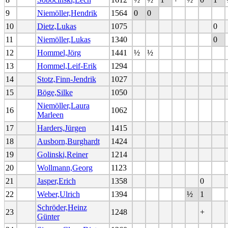
9
Niemöller,Hendrik
1564
0
0
10
Dietz,Lukas
1075
0
11
Niemöller,Lukas
1340
0
12
Hommel,Jörg
1441
½
½
13
Hommel,Leif-Erik
1294
14
Stotz,Finn-Jendrik
1027
15
Böge,Silke
1050
Niemöller,Laura
16
1062
Marleen
17
Harders,Jürgen
1415
18
Ausborn,Burghardt
1424
19
Golinski,Reiner
1214
20
Wollmann,Georg
1123
21
Jasper,Erich
1358
0
22
Weber,Ulrich
1394
½
1
Schröder,Heinz
23
1248
+
Günter