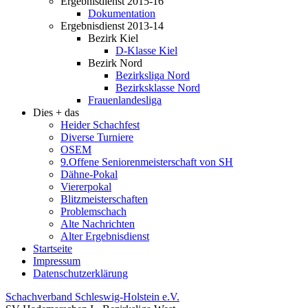
Ergebnisdienst 2015-16
Dokumentation
Ergebnisdienst 2013-14
Bezirk Kiel
D-Klasse Kiel
Bezirk Nord
Bezirksliga Nord
Bezirksklasse Nord
Frauenlandesliga
Dies + das
Heider Schachfest
Diverse Turniere
OSEM
9.Offene Seniorenmeisterschaft von SH
Dähne-Pokal
Viererpokal
Blitzmeisterschaften
Problemschach
Alte Nachrichten
Alter Ergebnisdienst
Startseite
Impressum
Datenschutzerklärung
Schachverband Schleswig-Holstein e.V.