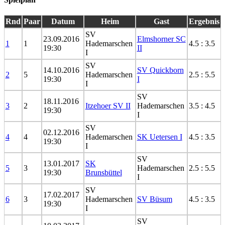
Rnd
Paar
Datum
Heim
Gast
Ergebnis
SV
23.09.2016
Elmshorner SC
1
1
Hademarschen
4.5 : 3.5
19:30
II
I
SV
14.10.2016
SV Quickborn
2
5
Hademarschen
2.5 : 5.5
19:30
I
I
SV
18.11.2016
3
2
Itzehoer SV II
Hademarschen
3.5 : 4.5
19:30
I
SV
02.12.2016
4
4
Hademarschen
SK Uetersen I
4.5 : 3.5
19:30
I
SV
13.01.2017
SK
5
3
Hademarschen
2.5 : 5.5
19:30
Brunsbüttel
I
SV
17.02.2017
6
3
Hademarschen
SV Büsum
4.5 : 3.5
19:30
I
SV