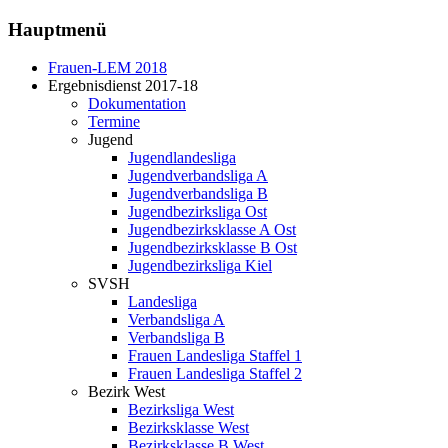
Hauptmenü
Frauen-LEM 2018
Ergebnisdienst 2017-18
Dokumentation
Termine
Jugend
Jugendlandesliga
Jugendverbandsliga A
Jugendverbandsliga B
Jugendbezirksliga Ost
Jugendbezirksklasse A Ost
Jugendbezirksklasse B Ost
Jugendbezirksliga Kiel
SVSH
Landesliga
Verbandsliga A
Verbandsliga B
Frauen Landesliga Staffel 1
Frauen Landesliga Staffel 2
Bezirk West
Bezirksliga West
Bezirksklasse West
Bezirksklasse B West