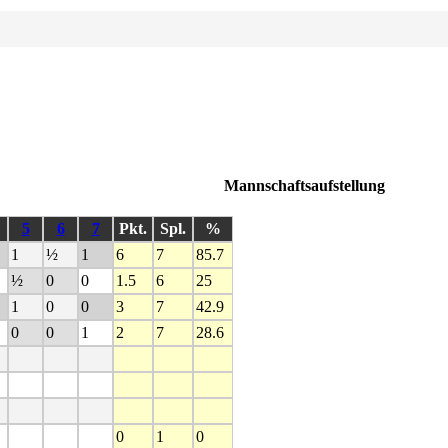
Mannschaftsaufstellung
5
6
7
Pkt.
Spl.
%
1
½
1
6
7
85.7
½
0
0
1.5
6
25
1
0
0
3
7
42.9
0
0
1
2
7
28.6
0
1
0