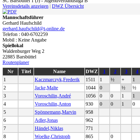
SC Barsbüttel 1 (J) - Jugendverbandsliga B
Vereinsdetails anzeigen
|
DWZ Übersicht
Mannschaftsführer
Gerhard Haufschild
gerhard.haufschild@t-online.de
Telefon : 040-6702259
Mobil : Keine Angabe
Spiellokal
Waldenburger Weg 2
22885 Barsbüttel
Routenplaner
Nr
Titel
Name
DWZ
1
2
3
4
1
Kaczmarczyk,Frederik
1511
1
½
+
1
2
Jacke,Malte
1044
0
½
½
3
Voroschilin,André
1056
0
0
1
1
4
Voroschilin,Anton
930
0
0
1
0
5
Spönnemann,Marvin
958
6
Adler,Jonas
962
7
Händel,Niklas
771
8
Woelke,Christoph
865
0