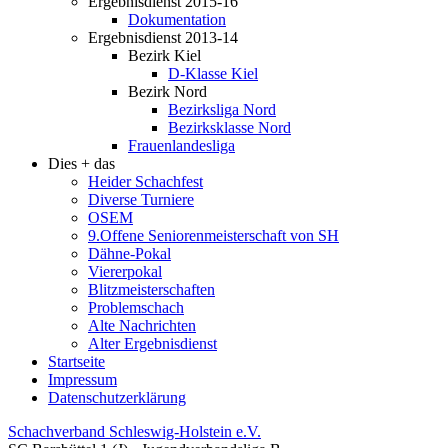
Ergebnisdienst 2015-16
Dokumentation
Ergebnisdienst 2013-14
Bezirk Kiel
D-Klasse Kiel
Bezirk Nord
Bezirksliga Nord
Bezirksklasse Nord
Frauenlandesliga
Dies + das
Heider Schachfest
Diverse Turniere
OSEM
9.Offene Seniorenmeisterschaft von SH
Dähne-Pokal
Viererpokal
Blitzmeisterschaften
Problemschach
Alte Nachrichten
Alter Ergebnisdienst
Startseite
Impressum
Datenschutzerklärung
Schachverband Schleswig-Holstein e.V.