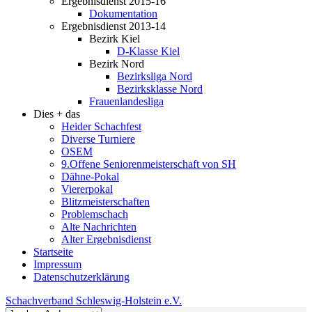
Ergebnisdienst 2015-16
Dokumentation
Ergebnisdienst 2013-14
Bezirk Kiel
D-Klasse Kiel
Bezirk Nord
Bezirksliga Nord
Bezirksklasse Nord
Frauenlandesliga
Dies + das
Heider Schachfest
Diverse Turniere
OSEM
9.Offene Seniorenmeisterschaft von SH
Dähne-Pokal
Viererpokal
Blitzmeisterschaften
Problemschach
Alte Nachrichten
Alter Ergebnisdienst
Startseite
Impressum
Datenschutzerklärung
Schachverband Schleswig-Holstein e.V.