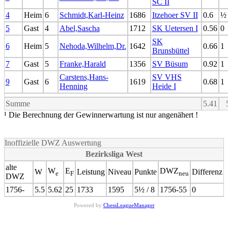
SC II
4
Heim
6
Schmidt,Karl-Heinz
1686
Itzehoer SV II
0.6
½
5
Gast
4
Abel,Sascha
1712
SK Uetersen I
0.56
0
SK
6
Heim
5
Nehoda,Wilhelm,Dr.
1642
0.66
1
Brunsbüttel
7
Gast
5
Franke,Harald
1356
SV Büsum
0.92
1
Carstens,Hans-
SV VHS
9
Gast
6
1619
0.68
1
Henning
Heide I
Summe
5.41
¹ Die Berechnung der Gewinnerwartung ist nur angenähert !
Inoffizielle DWZ Auswertung
Bezirksliga West
alte
W
E
DWZ
W
Leistung
Niveau
Punkte
Differenz
e
F
neu
DWZ
1756-
5.5
5.62
25
1733
1595
5½ / 8
1756-55
0
Powered by
ChessLeagueManager