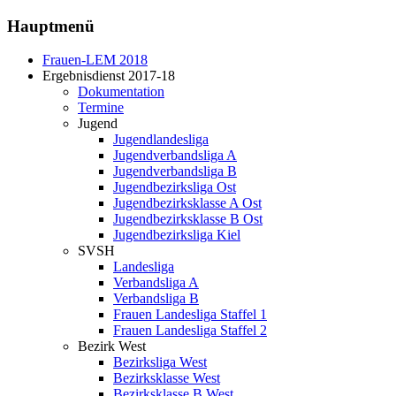
Hauptmenü
Frauen-LEM 2018
Ergebnisdienst 2017-18
Dokumentation
Termine
Jugend
Jugendlandesliga
Jugendverbandsliga A
Jugendverbandsliga B
Jugendbezirksliga Ost
Jugendbezirksklasse A Ost
Jugendbezirksklasse B Ost
Jugendbezirksliga Kiel
SVSH
Landesliga
Verbandsliga A
Verbandsliga B
Frauen Landesliga Staffel 1
Frauen Landesliga Staffel 2
Bezirk West
Bezirksliga West
Bezirksklasse West
Bezirksklasse B West