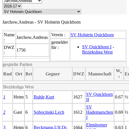
Jarchow,Andreas - SV Holstein Quickborn
Name
Verein :
SV Holstein Quickborn
Jarchow,Andreas
:
gemeldet
SV Quickborn I
-
DWZ
für :
1756
Bezirksliga West
:
gespielte Partien
W
e
Rnd
Ort
Brt
Gegner
DWZ
Mannschaft
E
¹
Bezirksliga West
SV Quickborn
1
Heim
5
Buhle,Kurt
1627
0.67
½
II
SV
2
Gast
6
Sobocinski,Lech
1612
Hademarschen
0.69
½
I
Elmshorner
3
Heim
6
Beckmann,Ulf,Dr.
1664
0.63
1