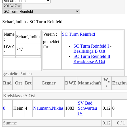
Scharf,Judith - SC Turm Reinfeld
Name
Verein :
SC Turm Reinfeld
Scharf,Judith
:
gemeldet
SC Turm Reinfeld I
-
DWZ
für :
747
Bezirksliga B Ost
:
SC Turm Reinfeld II
-
Kreisklasse A Ost
gespielte Partien
W
e
Rnd
Ort
Brt
Gegner
DWZ
Mannschaft
Ergebn
¹
Kreisklasse A Ost
SV Bad
8
Heim
4
Naumann,Niklas
1083
Schwartau
0.12
0
IV
Summe
0.12
0 / 1