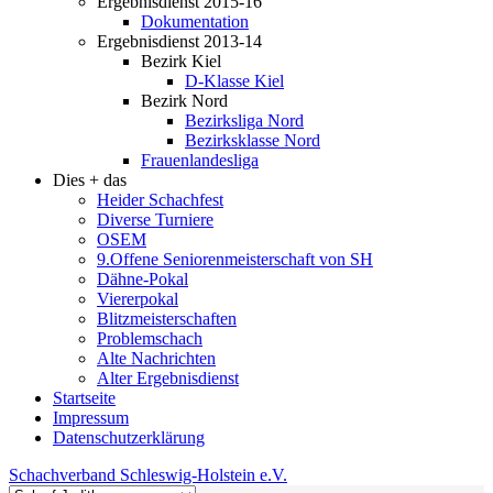
Ergebnisdienst 2015-16
Dokumentation
Ergebnisdienst 2013-14
Bezirk Kiel
D-Klasse Kiel
Bezirk Nord
Bezirksliga Nord
Bezirksklasse Nord
Frauenlandesliga
Dies + das
Heider Schachfest
Diverse Turniere
OSEM
9.Offene Seniorenmeisterschaft von SH
Dähne-Pokal
Viererpokal
Blitzmeisterschaften
Problemschach
Alte Nachrichten
Alter Ergebnisdienst
Startseite
Impressum
Datenschutzerklärung
Schachverband Schleswig-Holstein e.V.