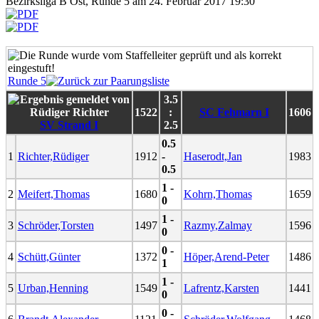
Bezirksliga B Ost, Runde 5 am 24. Februar 2017 19:30
Runde 5
3.5
1522
:
SC Fehmarn I
1606
SV Strand I
2.5
0.5
1
Richter,Rüdiger
1912
-
Haserodt,Jan
1983
0.5
1 -
2
Meifert,Thomas
1680
Kohrn,Thomas
1659
0
1 -
3
Schröder,Torsten
1497
Razmy,Zalmay
1596
0
0 -
4
Schütt,Günter
1372
Höper,Arend-Peter
1486
1
1 -
5
Urban,Henning
1549
Lafrentz,Karsten
1441
0
0 -