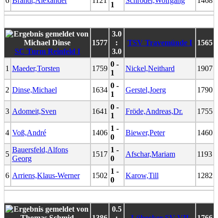
6
Brandt,Alexander
1121
Schröder,Wolfgang
1468
1
3.0
1577
:
TSV Travemünde I
1565
SC Turm Reinfeld I
3.0
0 -
1
Maeder,Torsten
1759
Nickel,Neithard
1907
1
0 -
2
Dinse,Michael
1634
Gerstel,Joerg
1790
1
0 -
3
Adomeit,Sven
1641
Fröde,Andreas,Dr.
1755
1
1 -
4
Voß,André
1406
Biewer,Peter
1460
0
Bauersfeld,Alfons
1 -
5
1517
Afschar,Mariam
1193
Georg
0
1 -
6
Arriens,Klaus-Werner
1502
Karow,Till
1282
0
0.5
1386
:
Lübecker SV VII
1766