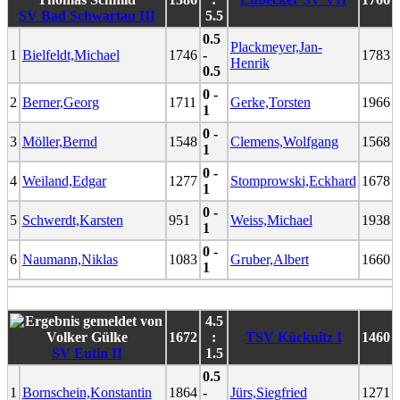
SV Bad Schwartau III
5.5
0.5
Plackmeyer,Jan-
1
Bielfeldt,Michael
1746
-
1783
Henrik
0.5
0 -
2
Berner,Georg
1711
Gerke,Torsten
1966
1
0 -
3
Möller,Bernd
1548
Clemens,Wolfgang
1568
1
0 -
4
Weiland,Edgar
1277
Stomprowski,Eckhard
1678
1
0 -
5
Schwerdt,Karsten
951
Weiss,Michael
1938
1
0 -
6
Naumann,Niklas
1083
Gruber,Albert
1660
1
4.5
1672
:
TSV Kücknitz I
1460
SV Eutin II
1.5
0.5
1
Bornschein,Konstantin
1864
-
Jürs,Siegfried
1271