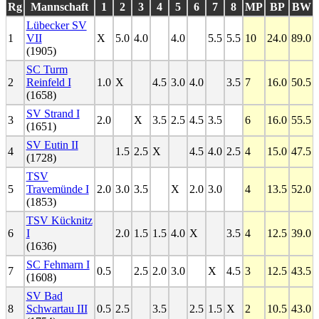
Rg
Mannschaft
1
2
3
4
5
6
7
8
MP
BP
BW
Lübecker SV
1
VII
X
5.0
4.0
4.0
5.5
5.5
10
24.0
89.0
(1905)
SC Turm
2
Reinfeld I
1.0
X
4.5
3.0
4.0
3.5
7
16.0
50.5
(1658)
SV Strand I
3
2.0
X
3.5
2.5
4.5
3.5
6
16.0
55.5
(1651)
SV Eutin II
4
1.5
2.5
X
4.5
4.0
2.5
4
15.0
47.5
(1728)
TSV
5
Travemünde I
2.0
3.0
3.5
X
2.0
3.0
4
13.5
52.0
(1853)
TSV Kücknitz
6
I
2.0
1.5
1.5
4.0
X
3.5
4
12.5
39.0
(1636)
SC Fehmarn I
7
0.5
2.5
2.0
3.0
X
4.5
3
12.5
43.5
(1608)
SV Bad
8
Schwartau III
0.5
2.5
3.5
2.5
1.5
X
2
10.5
43.0