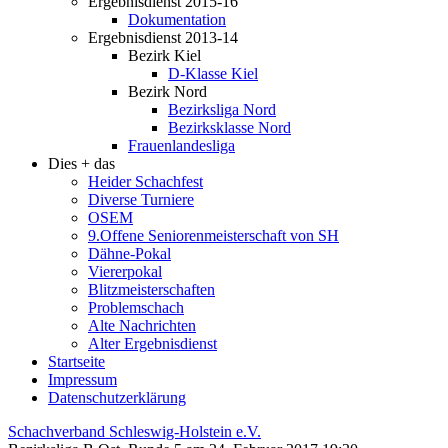
Ergebnisdienst 2015-16
Dokumentation
Ergebnisdienst 2013-14
Bezirk Kiel
D-Klasse Kiel
Bezirk Nord
Bezirksliga Nord
Bezirksklasse Nord
Frauenlandesliga
Dies + das
Heider Schachfest
Diverse Turniere
OSEM
9.Offene Seniorenmeisterschaft von SH
Dähne-Pokal
Viererpokal
Blitzmeisterschaften
Problemschach
Alte Nachrichten
Alter Ergebnisdienst
Startseite
Impressum
Datenschutzerklärung
Schachverband Schleswig-Holstein e.V.