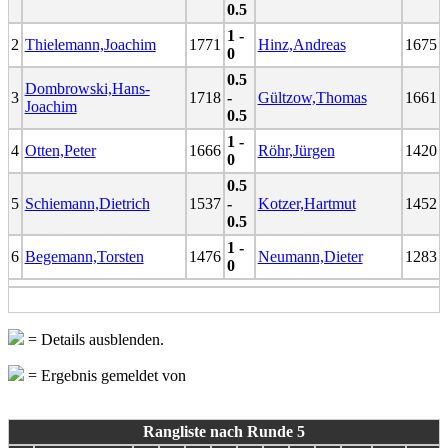
0.5
1 -
2
Thielemann,Joachim
1771
Hinz,Andreas
1675
0
0.5
Dombrowski,Hans-
3
1718
-
Gültzow,Thomas
1661
Joachim
0.5
1 -
4
Otten,Peter
1666
Röhr,Jürgen
1420
0
0.5
5
Schiemann,Dietrich
1537
-
Kotzer,Hartmut
1452
0.5
1 -
6
Begemann,Torsten
1476
Neumann,Dieter
1283
0
= Details ausblenden.
= Ergebnis gemeldet von
Rangliste nach Runde 5