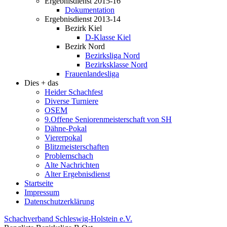
Ergebnisdienst 2015-16
Dokumentation
Ergebnisdienst 2013-14
Bezirk Kiel
D-Klasse Kiel
Bezirk Nord
Bezirksliga Nord
Bezirksklasse Nord
Frauenlandesliga
Dies + das
Heider Schachfest
Diverse Turniere
OSEM
9.Offene Seniorenmeisterschaft von SH
Dähne-Pokal
Viererpokal
Blitzmeisterschaften
Problemschach
Alte Nachrichten
Alter Ergebnisdienst
Startseite
Impressum
Datenschutzerklärung
Schachverband Schleswig-Holstein e.V.