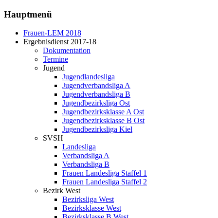
Hauptmenü
Frauen-LEM 2018
Ergebnisdienst 2017-18
Dokumentation
Termine
Jugend
Jugendlandesliga
Jugendverbandsliga A
Jugendverbandsliga B
Jugendbezirksliga Ost
Jugendbezirksklasse A Ost
Jugendbezirksklasse B Ost
Jugendbezirksliga Kiel
SVSH
Landesliga
Verbandsliga A
Verbandsliga B
Frauen Landesliga Staffel 1
Frauen Landesliga Staffel 2
Bezirk West
Bezirksliga West
Bezirksklasse West
Bezirksklasse B West