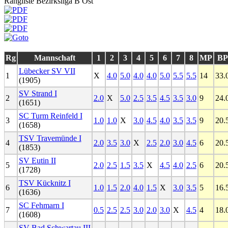
Rangliste Bezirksliga B Ost
Rg
Mannschaft
1
2
3
4
5
6
7
8
MP
BP
Lübecker SV VII
1
X
4.0
5.0
4.0
4.0
5.0
5.5
5.5
14
33.
(1905)
SV Strand I
2
2.0
X
5.0
2.5
3.5
4.5
3.5
3.0
9
24.
(1651)
SC Turm Reinfeld I
3
1.0
1.0
X
3.0
4.5
4.0
3.5
3.5
9
20.
(1658)
TSV Travemünde I
4
2.0
3.5
3.0
X
2.5
2.0
3.0
4.5
6
20.
(1853)
SV Eutin II
5
2.0
2.5
1.5
3.5
X
4.5
4.0
2.5
6
20.
(1728)
TSV Kücknitz I
6
1.0
1.5
2.0
4.0
1.5
X
3.0
3.5
5
16.
(1636)
SC Fehmarn I
7
0.5
2.5
2.5
3.0
2.0
3.0
X
4.5
4
18.
(1608)
SV Bad Schwartau III