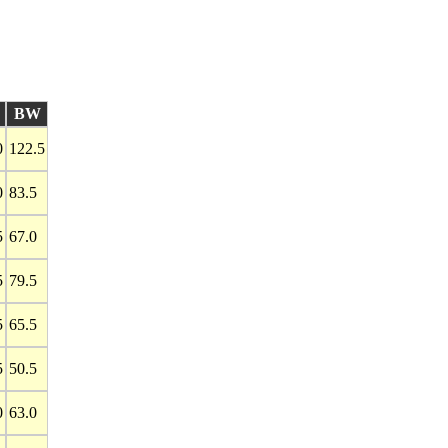
BW
0
122.5
0
83.5
5
67.0
5
79.5
5
65.5
5
50.5
0
63.0