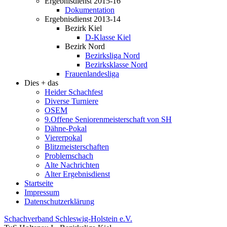
Ergebnisdienst 2015-16
Dokumentation
Ergebnisdienst 2013-14
Bezirk Kiel
D-Klasse Kiel
Bezirk Nord
Bezirksliga Nord
Bezirksklasse Nord
Frauenlandesliga
Dies + das
Heider Schachfest
Diverse Turniere
OSEM
9.Offene Seniorenmeisterschaft von SH
Dähne-Pokal
Viererpokal
Blitzmeisterschaften
Problemschach
Alte Nachrichten
Alter Ergebnisdienst
Startseite
Impressum
Datenschutzerklärung
Schachverband Schleswig-Holstein e.V.