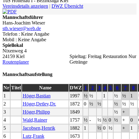
TuS Holtenau I - Bezirksliga Kiel
Vereinsdetails anzeigen
|
DWZ Übersicht
Mannschaftsführer
Hans-Joachim Wieser
stb.wieser@web.de
Telefon : Keine Angabe
Mobil : Keine Angabe
Spiellokal
Nixenweg 4
24159 Kiel
Spieltag: Freitag Restauration Nur
Routenplaner
Getränge
Mannschaftsaufstellung
Nr
Titel
Name
DWZ
1
2
3
4
5
6
7
8
1
Höger,Bastian
1997
½
½
1
½
½
1
2
Höger,Detlev,Dr.
1872
0
½
½
½
½
½
3
Höger,Philipp
1849
½
+
4
Wald,Rainer
1757
½
-
½
½
0
½
+
0
5
Jacobsen,Henrik
1882
1
½
0
½
+
1
6
Lutz,Frank
1673