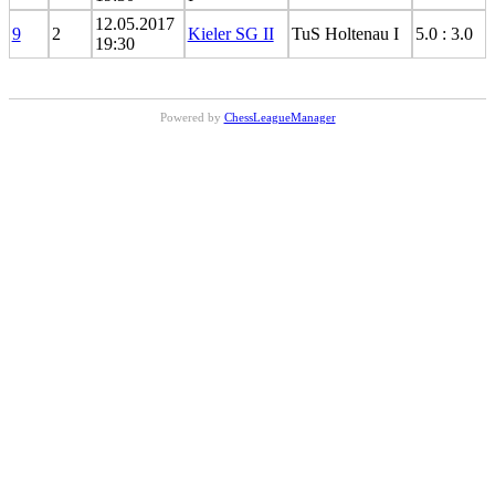
12.05.2017
9
2
Kieler SG II
TuS Holtenau I
5.0 : 3.0
19:30
Powered by
ChessLeagueManager