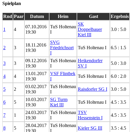
Spielplan
Rnd
Paar
Datum
Heim
Gast
Ergebnis
SK
07.10.2016
TuS Holtenau
1
4
Doppelbauer
3.0 : 5.0
19:30
I
Kiel III
SVG
18.11.2016
2
3
Friedrichsort
TuS Holtenau I
6.5 : 1.5
19:30
I
09.12.2016
TuS Holtenau
Heikendorfer
3
3
5.0 : 3.0
19:30
I
SV I
13.01.2017
VSF Flintbek
4
4
TuS Holtenau I
6.0 : 2.0
19:30
I
03.02.2017
TuS Holtenau
5
2
Raisdorfer SG I
3.0 : 5.0
19:30
I
10.03.2017
SG Turm
6
5
TuS Holtenau I
4.5 : 3.5
19:30
Kiel III
24.03.2017
TuS Holtenau
TSV
7
1
4.5 : 3.5
19:30
I
Hessenstein I
28.04.2017
TuS Holtenau
8
5
Kieler SG III
3.5 : 4.5
19:30
I