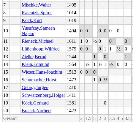
7
Mischke,Walter
1495
8
Kalentzis,Spiros
1014
9
Kock,Kurt
1619
Yusufzay,Sameen
10
1494
0
0
0
0
0
0
Najem
11
Rieneck,Michael
1611
1
0
½
0
0
0
12
Lüßenhopp,Wilfried
1579
0
0
0
1
1
½
0
13
Zielke,Bernd
1544
1
0
1
14
Klein,Edmund
1564
½
1
½
1
½
0
0
15
Wieser,Hans-Joachim
1513
0
0
0
16
Schumacher,Horst
1473
1
0
½
17
Georgi,Jürgen
1410
18
Schwarzenberg,Holger
1411
19
Köck,Gerhard
1361
0
20
Braack,Norbert
1423
Gesamt
3
1.5
5
2
3
3.5
4.5
3.5