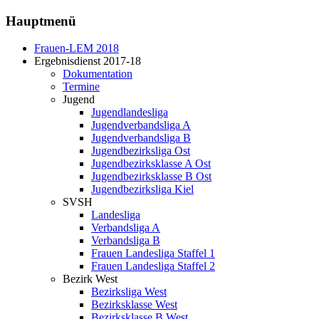
Hauptmenü
Frauen-LEM 2018
Ergebnisdienst 2017-18
Dokumentation
Termine
Jugend
Jugendlandesliga
Jugendverbandsliga A
Jugendverbandsliga B
Jugendbezirksliga Ost
Jugendbezirksklasse A Ost
Jugendbezirksklasse B Ost
Jugendbezirksliga Kiel
SVSH
Landesliga
Verbandsliga A
Verbandsliga B
Frauen Landesliga Staffel 1
Frauen Landesliga Staffel 2
Bezirk West
Bezirksliga West
Bezirksklasse West
Bezirksklasse B West