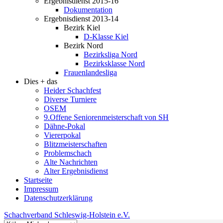
Ergebnisdienst 2015-16
Dokumentation
Ergebnisdienst 2013-14
Bezirk Kiel
D-Klasse Kiel
Bezirk Nord
Bezirksliga Nord
Bezirksklasse Nord
Frauenlandesliga
Dies + das
Heider Schachfest
Diverse Turniere
OSEM
9.Offene Seniorenmeisterschaft von SH
Dähne-Pokal
Viererpokal
Blitzmeisterschaften
Problemschach
Alte Nachrichten
Alter Ergebnisdienst
Startseite
Impressum
Datenschutzerklärung
Schachverband Schleswig-Holstein e.V.