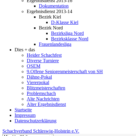
Ergebnisdienst 2015-16
Dokumentation
Ergebnisdienst 2013-14
Bezirk Kiel
D-Klasse Kiel
Bezirk Nord
Bezirksliga Nord
Bezirksklasse Nord
Frauenlandesliga
Dies + das
Heider Schachfest
Diverse Turniere
OSEM
9.Offene Seniorenmeisterschaft von SH
Dähne-Pokal
Viererpokal
Blitzmeisterschaften
Problemschach
Alte Nachrichten
Alter Ergebnisdienst
Startseite
Impressum
Datenschutzerklärung
Schachverband Schleswig-Holstein e.V.