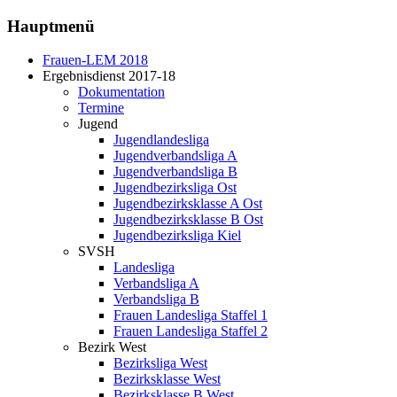
Hauptmenü
Frauen-LEM 2018
Ergebnisdienst 2017-18
Dokumentation
Termine
Jugend
Jugendlandesliga
Jugendverbandsliga A
Jugendverbandsliga B
Jugendbezirksliga Ost
Jugendbezirksklasse A Ost
Jugendbezirksklasse B Ost
Jugendbezirksliga Kiel
SVSH
Landesliga
Verbandsliga A
Verbandsliga B
Frauen Landesliga Staffel 1
Frauen Landesliga Staffel 2
Bezirk West
Bezirksliga West
Bezirksklasse West
Bezirksklasse B West