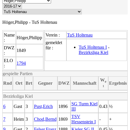
Höger,Philipp - TuS Holtenau
Name
Verein :
TuS Holtenau
Höger,Philipp
:
gemeldet
TuS Holtenau I
-
DWZ
für :
1849
Bezirksliga Kiel
:
ELO
1794
:
gespielte Partien
W
e
Rnd
Ort
Brt
Gegner
DWZ
Mannschaft
Ergebnis
¹
Bezirksliga Kiel
SG Turm Kiel
6
Gast
3
Pust,Erich
1896
0.43
½
III
TSV
7
Heim
3
Chod,Bernd
1869
-
+
Hessenstein I
9
Gast
2
Felser,Franz
1888
Kieler SG II
0.45
½