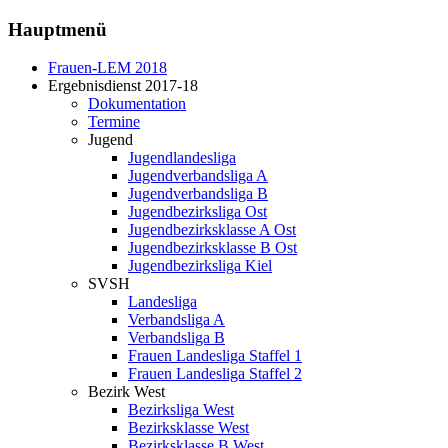
Hauptmenü
Frauen-LEM 2018
Ergebnisdienst 2017-18
Dokumentation
Termine
Jugend
Jugendlandesliga
Jugendverbandsliga A
Jugendverbandsliga B
Jugendbezirksliga Ost
Jugendbezirksklasse A Ost
Jugendbezirksklasse B Ost
Jugendbezirksliga Kiel
SVSH
Landesliga
Verbandsliga A
Verbandsliga B
Frauen Landesliga Staffel 1
Frauen Landesliga Staffel 2
Bezirk West
Bezirksliga West
Bezirksklasse West
Bezirksklasse B West