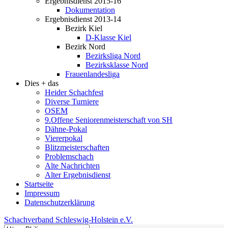
Ergebnisdienst 2015-16
Dokumentation
Ergebnisdienst 2013-14
Bezirk Kiel
D-Klasse Kiel
Bezirk Nord
Bezirksliga Nord
Bezirksklasse Nord
Frauenlandesliga
Dies + das
Heider Schachfest
Diverse Turniere
OSEM
9.Offene Seniorenmeisterschaft von SH
Dähne-Pokal
Viererpokal
Blitzmeisterschaften
Problemschach
Alte Nachrichten
Alter Ergebnisdienst
Startseite
Impressum
Datenschutzerklärung
Schachverband Schleswig-Holstein e.V.