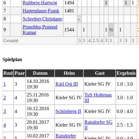
6
Ruhberg,Hartwig
1494
1
1
1
7
Hartendauer,Frank
1481
8
Schreiber,Christiano
-
Prasobhu,Pramod
9
1544
1
1
½
1
Kumar
Gesamt
3
3
4
2.5
4
3
3
3
3
3
Spielplan
Rnd
Paar
Datum
Heim
Gast
Ergebnis
14.10.2016
1
3
Kiel Ost III
Kieler SG IV
1.0 : 3.0
19:30
25.11.2016
TuS Holtenau
2
4
Kieler SG IV
3.0 : 1.0
19:30
III
16.12.2016
3
4
Schönberg II
Kieler SG IV
0.0 : 4.0
19:30
20.01.2017
Raisdorfer SG
4
3
Kieler SG IV
2.5 : 1.5
19:30
II
10.02.2017
Raisdorfer
5
5
Kieler SG IV
0.0 : 4.0