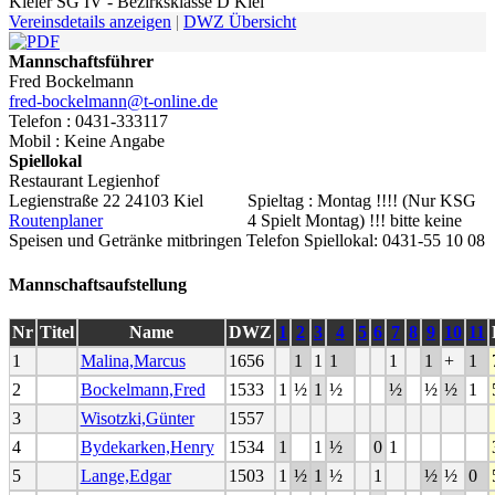
Kieler SG IV - Bezirksklasse D Kiel
Vereinsdetails anzeigen
|
DWZ Übersicht
Mannschaftsführer
Fred Bockelmann
fred-bockelmann@t-online.de
Telefon : 0431-333117
Mobil : Keine Angabe
Spiellokal
Restaurant Legienhof
Legienstraße 22 24103 Kiel
Spieltag : Montag !!!! (Nur KSG
Routenplaner
4 Spielt Montag) !!! bitte keine
Speisen und Getränke mitbringen Telefon Spiellokal: 0431-55 10 08
Mannschaftsaufstellung
Nr
Titel
Name
DWZ
1
2
3
4
5
6
7
8
9
10
11
1
Malina,Marcus
1656
1
1
1
1
1
+
1
2
Bockelmann,Fred
1533
1
½
1
½
½
½
½
1
3
Wisotzki,Günter
1557
4
Bydekarken,Henry
1534
1
1
½
0
1
5
Lange,Edgar
1503
1
½
1
½
1
½
½
0