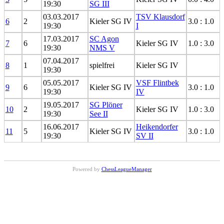
19:30
SG III
03.03.2017
TSV Klausdorf
6
2
Kieler SG IV
3.0 : 1.0
19:30
I
17.03.2017
SC Agon
7
6
Kieler SG IV
1.0 : 3.0
19:30
NMS V
07.04.2017
8
1
spielfrei
Kieler SG IV
19:30
05.05.2017
VSF Flintbek
9
6
Kieler SG IV
3.0 : 1.0
19:30
IV
19.05.2017
SG Plöner
10
2
Kieler SG IV
1.0 : 3.0
19:30
See II
16.06.2017
Heikendorfer
11
5
Kieler SG IV
3.0 : 1.0
19:30
SV II
Powered by
ChessLeagueManager