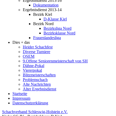
Ergebnisdienst 2015-16
Dokumentation
Ergebnisdienst 2013-14
Bezirk Kiel
D-Klasse Kiel
Bezirk Nord
Bezirksliga Nord
Bezirksklasse Nord
Frauenlandesliga
Dies + das
Heider Schachfest
Diverse Turniere
OSEM
9.Offene Seniorenmeisterschaft von SH
Dähne-Pokal
Viererpokal
Blitzmeisterschaften
Problemschach
Alte Nachrichten
Alter Ergebnisdienst
Startseite
Impressum
Datenschutzerklärung
Schachverband Schleswig-Holstein e.V.